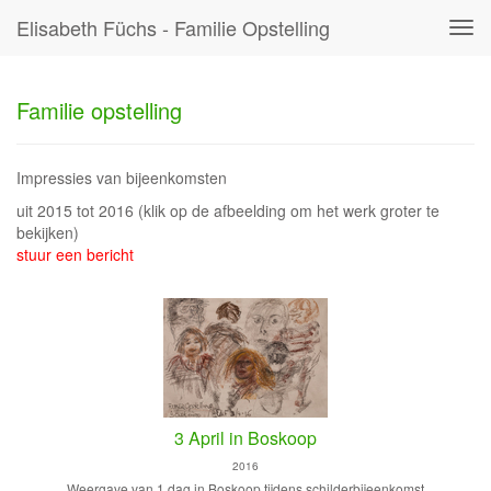
Elisabeth Füchs - Familie Opstelling
Tog
navi
Familie opstelling
Impressies van bijeenkomsten
uit 2015 tot 2016
(klik op de afbeelding om het werk groter te
bekijken)
stuur een bericht
3 April in Boskoop
2016
Weergave van 1 dag in Boskoop tijdens schilderbijeenkomst